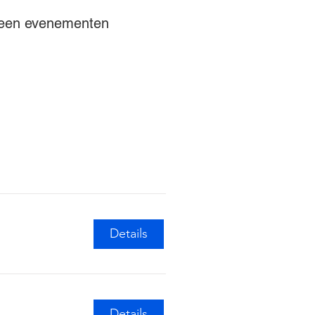
een evenementen
de sessie ontvang je een 
d je aan op het 
dstip, zet je audio aan, 
rdt door de zoom-
geld.
Details
Details