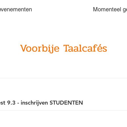
evenementen
Momenteel g
Geen enkele voorkennis is vereist voor 
De avond voor 
de moedertaalsprekers.

Zoom-link. Mel
afgesproken tij
Je kan deelnemen met PC, laptop, 
en de rest wo
tablet of smartphone.
regisseur gere
Voorbije Taalcafés
st 9.3 - inschrijven STUDENTEN