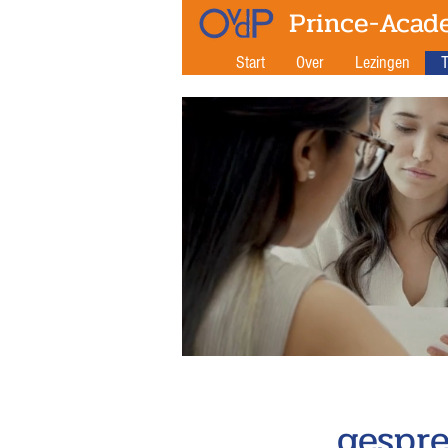
Prince-Acad
Start
Over
Lezingen
T
gespr