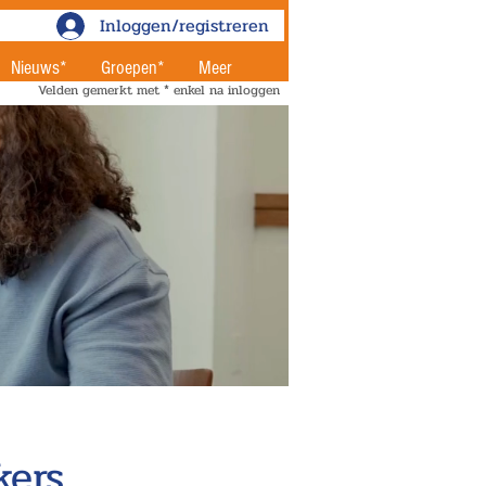
Inloggen/registreren
Nieuws*
Groepen*
Meer
Velden gemerkt met * enkel na inloggen
kers