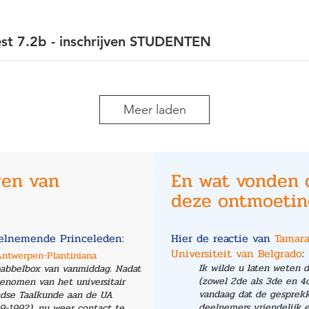
st 7.2b - inschrijven STUDENTEN
Meer laden
gen van
En wat vonden 
deze ontmoeti
eelnemende Princeleden:
Hier de reactie van
Tamara
Universiteit van Belgrado
:
Antwerpen-Plantiniana
Ik wilde u laten weten d
 babbelbox van vanmiddag. Nadat
(zowel 2de als 3de en 4d
enomen van het universitair
vandaag dat de gesprekke
andse Taalkunde aan de UA
deelnemers vriendelijk 
89-1992), nu weer contact te