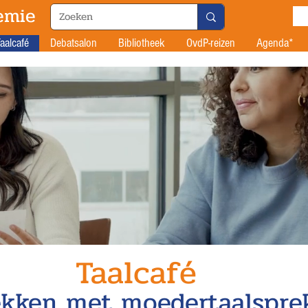
emie
aalcafé
Debatsalon
Bibliotheek
OvdP-reizen
Agenda*
Taalcafé
ekken met moedertaalspre