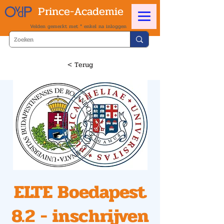
Prince-Academie
Velden gemerkt met * enkel na inloggen
< Terug
ELTE Boedapest
8.2 - inschrijven