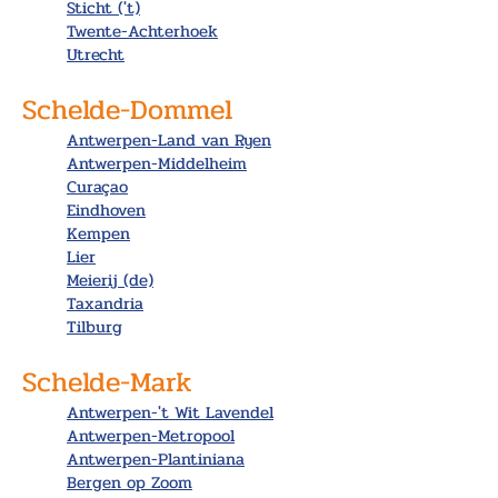
Sticht ('t)
Twente-Achterhoek
Utrecht
Schelde-Dommel
Antwerpen-Land van Ryen
Antwerpen-Middelheim
Curaçao
Eindhoven
Kempen
Lier
Meierij (de)
Taxandria
Tilburg
Schelde-Mark
Antwerpen-'t Wit Lavendel
Antwerpen-Metropool
Antwerpen-Plantiniana
Bergen op Zoom