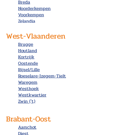
Breda
Noorderkempen
Voorkempen
Zelandia
West-Vlaanderen
Brugge
Houtland
Kortrijk
Oostende
Rijsel/Lille
Roeselare-Izegem-Tielt
Waregem
Westhoek
Westkwartier
Zwin ('t)
Brabant-Oost
Aarschot
Diest