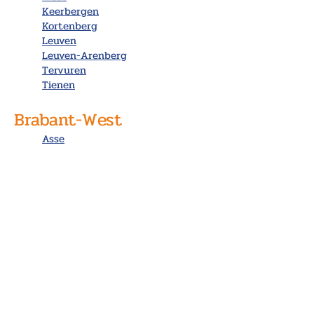
Keerbergen
Kortenberg
Leuven
Leuven-Arenberg
Tervuren
Tienen
Brabant-West
Asse
Brussel
Brussel-Zavel
Halle
Mechelen
Meise
Pajottenland
St Genesius-Rode-Beersel
Vilvoorde
Zaventem
Buitenland