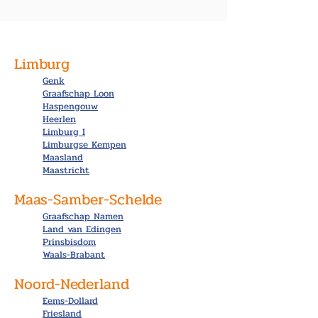
Limburg
Genk
Graafschap Loon
Haspengouw
Heerlen
Limburg I
Limburgse Kempen
Maasland
Maastricht
Maas-Samber-Schelde
Graafschap Namen
Land van Edingen
Prinsbisdom
Waals-Brabant
Noord-Nederland
Eems-Dollard
Friesland