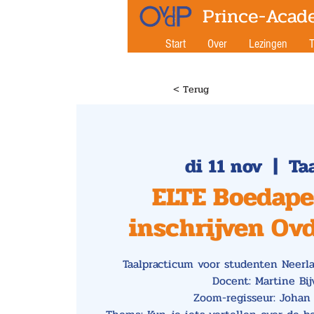
Prince-Acad
Start
Over
Lezingen
T
< Terug
di 11 nov
  |  
Ta
ELTE Boedapes
inschrijven Ov
Taalpracticum voor studenten Neerl
Docent: Martine Bij
Zoom-regisseur: Johan