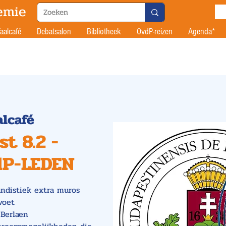
emie
aalcafé
Debatsalon
Bibliotheek
OvdP-reizen
Agenda*
alcafé
t 8.2 -
dP-LEDEN
andistiek extra muros
voet
 Berlaen