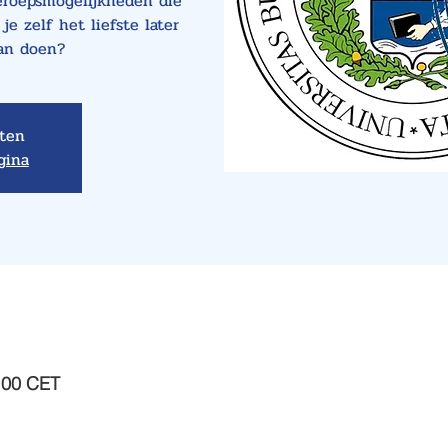
beroepsmogelijkheden die
je zelf het liefste later
aan doen?
oten
gina
:00 CET