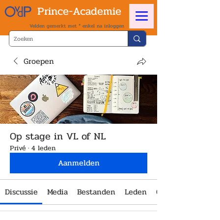
Prince-Academie
Velden gemerkt met * enkel na inloggen
Groepen
Op stage in VL of NL
Privé
·
4 leden
Aanmelden
Discussie
Media
Bestanden
Leden
Over