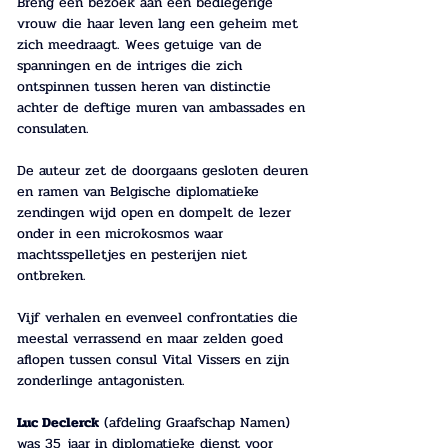
Breng een bezoek aan een bedlegerige 
vrouw die haar leven lang een geheim met 
zich meedraagt. Wees getuige van de 
spanningen en de intriges die zich 
ontspinnen tussen heren van distinctie 
achter de deftige muren van ambassades en 
consulaten. 
De auteur zet de doorgaans gesloten deuren 
en ramen van Belgische diplomatieke 
zendingen wijd open en dompelt de lezer 
onder in een microkosmos waar 
machtsspelletjes en pesterijen niet 
ontbreken. 
Vijf verhalen en evenveel confrontaties die 
meestal verrassend en maar zelden goed 
aflopen tussen consul Vital Vissers en zijn 
zonderlinge antagonisten. 
Luc Declerck
 (afdeling Graafschap Namen) 
was 35 jaar in diplo­matieke dienst voor 