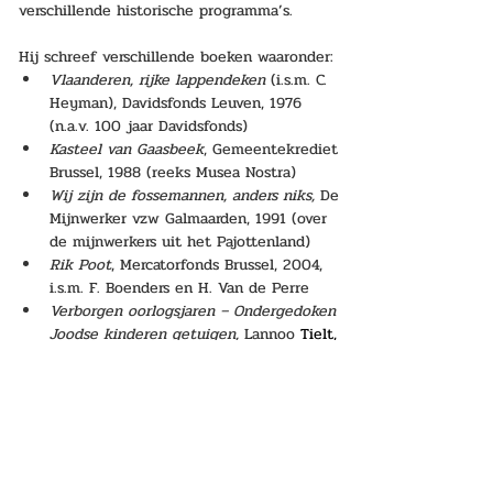
verschillende historische programma’s. 
Hij schreef verschillende boeken waaronder:
Vlaanderen, rijke lappendeken
 (i.s.m. C. 
Heyman), Davidsfonds Leuven, 1976 
(n.a.v. 100 jaar Davidsfonds)
Kasteel van Gaasbeek
, Gemeentekrediet 
Brussel, 1988 (reeks Musea Nostra)
Wij zijn de fossemannen, anders niks,
 De 
Mijnwerker vzw Galmaarden, 1991 (over 
de mijnwerkers uit het Pajottenland)
Rik Poot
, Mercatorfonds Brussel, 2004, 
i.s.m. F. Boenders en H. Van de Perre
Verborgen oorlogsjaren – Ondergedoken 
Joodse kinderen getuigen, 
Lannoo 
Tielt, 
2009
Kinderen van Theresienstadt
., Lannoo, 
Tielt 2012 & 2017
[bron:
Wikipedia
voor de biografie,
uitgeverij voor de achterflap van het