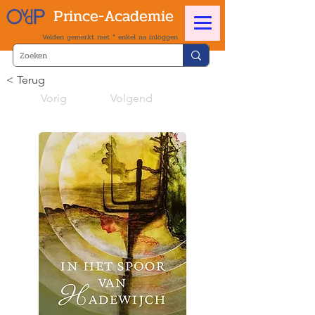
Prince-Academie
Velden gemerkt met * enkel na inloggen
< Terug
Vorig
Volgend