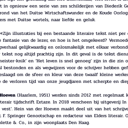
in opnieuw een serie van zes schilderijen van Diederik Ger
rond van het Duitse Wirtschaftswunder en de Koude Oorlog
ers met Duitse wortels, naar liefde en geluk. 
«Zijn illustraties bij een bestaande literaire tekst niet per
 fantasie van de lezer, en hoe is het omgekeerd? Vermoedel
ipverhaal gelijkwaardig en onlosmakelijk met elkaar verbo
tekst nog altijd prachtig zijn. In dit geval is de tekst die
eister-knik’ en ‘Het leven is snel genoeg’ zijn in die zin 
 al bestonden en als wegwijzers voor de schrijver hebben ge
geslaagd om de sfeer en kleur van deze twaalf kleine werke
e de verloren tijd van onze jeugdjaren met scherpte en die
 Hoeven
 (Haarlem, 1951) werden sinds 2012 met regelmaat k
iterair tijdschrift Extaze. In 2018 verscheen bij uitgeverij 
vest’. Hein van der Hoeven maakt deel uit van het schrijver
 F. Springer Genootschap en redacteur van Elders literair. Oo
lette &. Co., in zijn woonplaats Den Haag. 