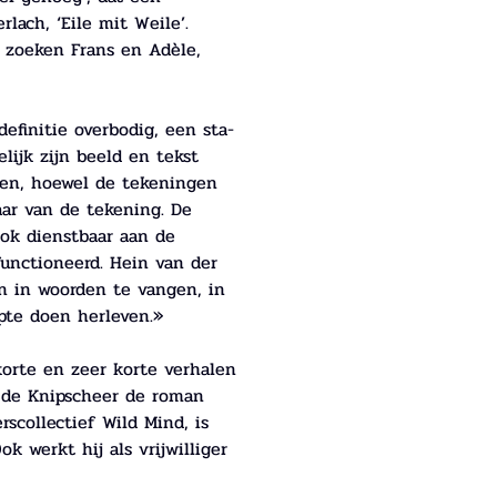
lach, ‘Eile mit Weile’. 
 zoeken Frans en Adèle, 
 definitie overbodig, een sta-
ijk zijn beeld en tekst 
nden, hoewel de tekeningen 
naar van de tekening. De 
ook dienstbaar aan de 
functioneerd. Hein van der 
n in woorden te vangen, in 
pte doen herleven.» 
orte en zeer korte verhalen 
In de Knipscheer de roman 
scollectief Wild Mind, is 
k werkt hij als vrijwilliger 