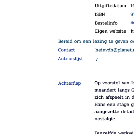
Uitgiftedatum
1
ISBN
9
B
Bestelinfo
Eigen website
h
Bereid om een lezing te geven ov
Contact
heinvdh@planet.
Auteurslijst
/
Op voorstel van 
Achterflap
meandert langs Ge
zich afspeelt in
Hans een stage ga
aangezette detail
nostalgie. 
Eenzelfde werkwij