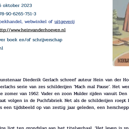
6 oktober 2023
78-90-6265-751-3
oekhandel, webwinkel of
uitgeverij
ttp://www.heinvanderhoeven.nl
er boek en/of schrijverschap
nl
kunstenaar Diederik Gerlach schreef auteur Hein van der Ho
rlachs serie van zes schilderijen ‘Mach mal Pause’. Het wer
 de zomer van 1962. Vader en zoon Mulder rijden vanuit Den
at volgen in de Puchfabriek. Net als de schilderijen roept 
s een tijdsbeeld op van zestig jaar geleden, een herschepp
ze ligt ten grondslag aan het titelverhaal, ‘Het leven is s