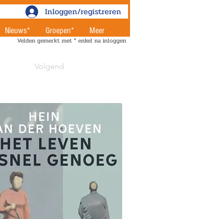
Inloggen/registreren
Nieuws*
Groepen*
Meer
Velden gemerkt met * enkel na inloggen
Volgend