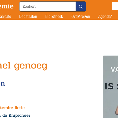
emie
aalcafé
Debatsalon
Bibliotheek
OvdP-reizen
Agenda*
nel genoeg
en
iteraire fictie
n de Knipscheer