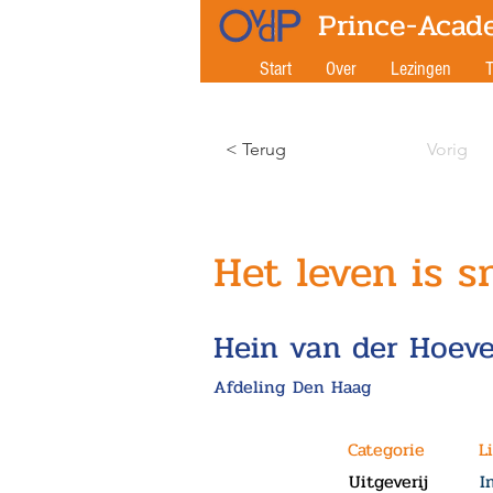
Prince-Acad
Start
Over
Lezingen
T
< Terug
Vorig
Het leven is s
Hein van der Hoev
Afdeling
Den Haag
Categorie
L
Uitgeverij
I