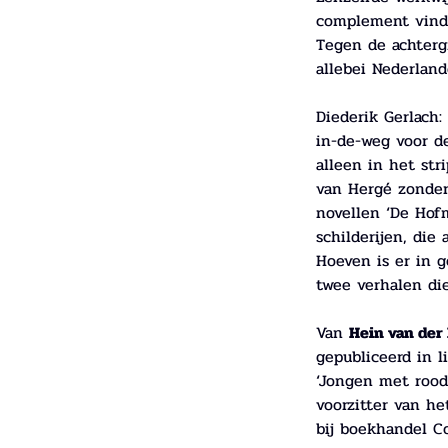
complement vindt 
Tegen de achterg
allebei Nederland
Diederik Gerlach: 
in-de-weg voor de
alleen in het str
van Hergé zonder 
novellen ‘De Hofm
schilderijen, die
Hoeven is er in 
twee verhalen di
Van 
Hein van der
gepubliceerd in l
‘Jongen met rood 
voorzitter van het
bij boekhandel Co