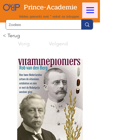
Prince-Academie
Velden gemerkt met * enkel na inloggen
< Terug
Vorig
Volgend