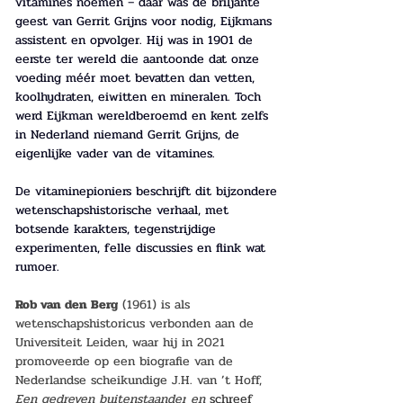
vitamines noemen – daar was de briljante 
geest van Gerrit Grijns voor nodig, Eijkmans 
assistent en opvolger. Hij was in 1901 de 
eerste ter wereld die aantoonde dat onze 
voeding méér moet bevatten dan vetten, 
koolhydraten, eiwitten en mineralen. Toch 
werd Eijkman wereldberoemd en kent zelfs 
in Nederland niemand Gerrit Grijns, de 
eigenlijke vader van de vitamines.
De vitaminepioniers beschrijft dit bijzondere 
wetenschapshistorische verhaal, met 
botsende karakters, tegenstrijdige 
experimenten, felle discussies en flink wat 
rumoer.
Rob van den Berg
 (1961) is als 
wetenschapshistoricus verbonden aan de 
Universiteit Leiden, waar hij in 2021 
promoveerde op een biografie van de 
Nederlandse scheikundige J.H. van ’t Hoff, 
Een gedreven buitenstaander
en
schreef 