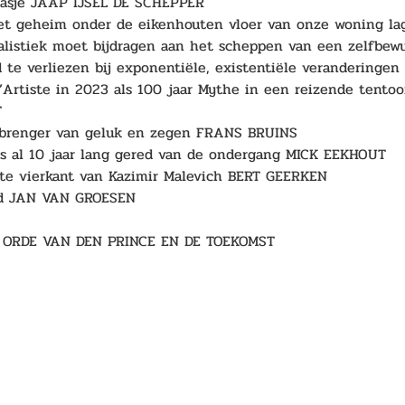
tasje JAAP IJSEL DE SCHEPPER
et geheim onder de eikenhouten vloer van onze woning l
alistiek moet bijdragen aan het scheppen van een zelfb
d te verliezen bij exponentiële, existentiële verandering
’Artiste in 2023 als 100 jaar Mythe in een reizende tentoo
 
 brenger van geluk en zegen FRANS BRUINS 
is al 10 jaar lang gered van de ondergang MICK EEKHOUT 
te vierkant van Kazimir Malevich BERT GEERKEN 
rd JAN VAN GROESEN
E ORDE VAN DEN PRINCE EN DE TOEKOMST