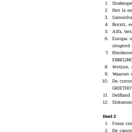
Shakespe
Het is e
Samenha
Brexit, 
Alfa, be
Europa: 
zingend 
Klerkenv
EBBELING
Wetten, 
Waarom 
De coron
GRIETHU
Delfland
Slotwoo
Deel 2
Fossa co
De canon