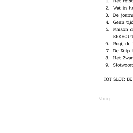
Het reis
Wat in h
De journ
Geen tij
Maison d
EEKHOUT
Ruyi, de
De Kuip 
Het Zwar
Slotwoo
TOT SLOT: D
Vorig