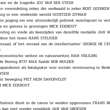
are en de tragedie JOS VAN DER STEEN 
en vreemdeling zeker, die verdwaald is zeker BERT GEERKEN
ng in een verdeelde wereld GOOITZEN ZITMAN 
een poging om een uitzonderlijk politiek verschijnsel te 
ta en gamma in groningen MICK EEKHOUT 
oorlog en vrede als keerzijden van dezelfde medaille JAN
door het leven HANS STEIJGER 
erraad, of het verraad van de intellectuelen’ GEORGE DE 
 
economische wetten en natuurwetten HAN VRIJLING 
de Boeing B737 MAX faalde BOB MULDER 
apandemie als katalysator voor sociale vernieuwing in Ne
YSEN 
 in beweging PIET HEIN DAVERVELDT 
rd MICK EEKHOUT
rbulonis dient in de canon te worden opgenomen FRANS B
 kan niet zonder republiek JAN VAN GROESEN 