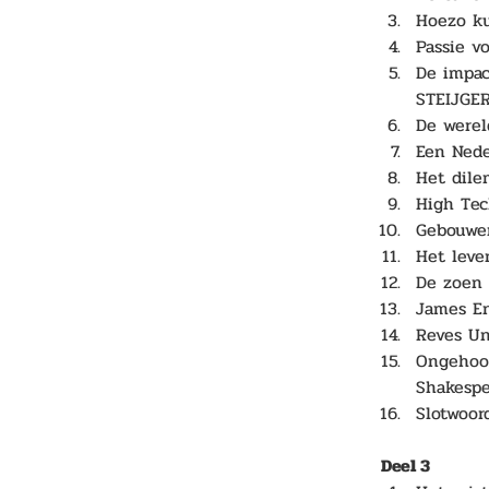
Hoezo ku
Passie v
De impac
STEIJGER
De werel
Een Nede
Het dile
High Te
Gebouwen
Het leve
De zoen 
James E
Reves U
Ongehoor
Shakesp
Slotwoo
Deel 3