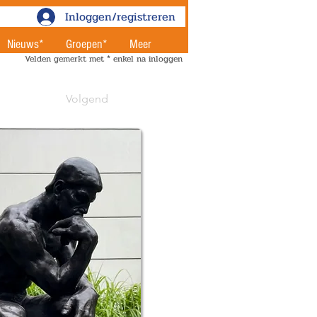
Inloggen/registreren
Nieuws*
Groepen*
Meer
Velden gemerkt met * enkel na inloggen
Volgend