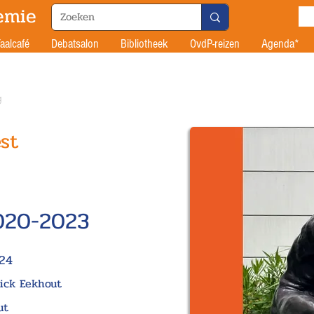
emie
aalcafé
Debatsalon
Bibliotheek
OvdP-reizen
Agenda*
g
st
020-2023
024
ick Eekhout
ut