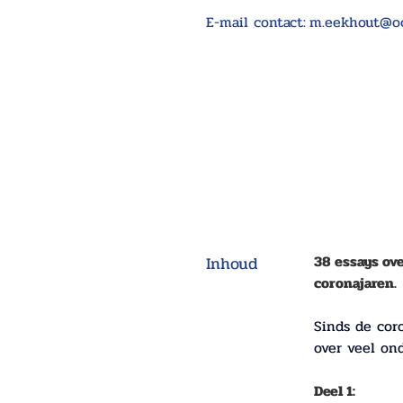
E-mail contact:
m.eekhout@oc
38 essays ove
Inhoud
coronajaren.
Sinds de cor
over veel on
Deel 1: