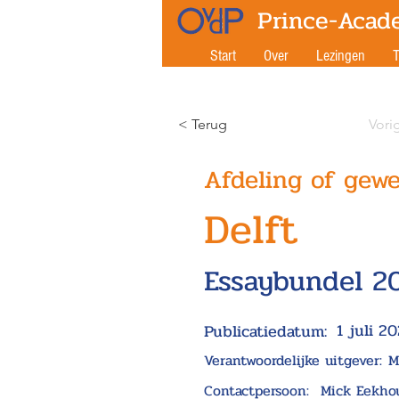
Prince-Acad
Start
Over
Lezingen
T
< Terug
Vori
Afdeling of gewe
Delft
Essaybundel 2
1 juli 2
Publicatiedatum:
Verantwoordelijke uitgever:
M
Contactpersoon:
Mick Eekho