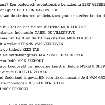
nst? Een biologisch evolutionaire benadering BERT GEERK
oor Fysica PIET-HEIN DAVERVELDT 
t van de sixties was wellicht toch groter en zeker breder
 
d in 1923 en het Maison d’Artiste MICK EEKHOUT 
rlandse Indonesiër CAREL DE VILLENEUVE 
mma van Delft en de TU-maakstarters MICK EEKHOUT 
ch Westland FRANS VAN VELTHOVEN 
 op tijdreis KEES TAK 
n als ontdekkingsreis JAAP IJSEL DE SCHEPPER 
van Delft MICK EEKHOUT 
nsor, boegbeeld van moderne kunst in België MYRIAM SH
niversum GOOITZEN ZITMAN 
d Nederland is gevaarlijk voor de democratie JAN VAN GRO
eare monologen JOS VAN DER STEEN 
rd MICK EEKHOUT