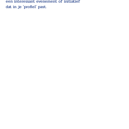
een interessant evenement of initiatief
dat in je 'profiel' past.
© 2025 Prince-Academie, een
initiatief van de OvdP
OvdP, een
Vlaams-Nederlands