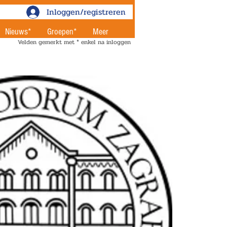
Inloggen/registreren
Nieuws*
Groepen*
Meer
Velden gemerkt met * enkel na inloggen