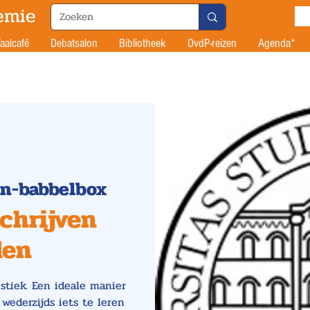
emie
aalcafé
Debatsalon
Bibliotheek
OvdP-reizen
Agenda*
en-babbelbox
schrijven
den
stiek. Een ideale manier
ederzijds iets te leren