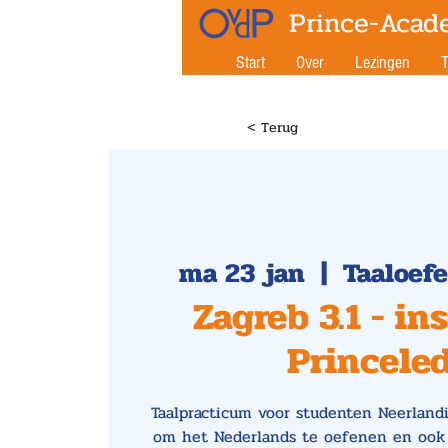
Prince-Acad
Start
Over
Lezingen
T
< Terug
ma 23 jan
  |  
Taaloef
Zagreb 3.1 - in
Princele
Taalpracticum voor studenten Neerlandi
om het Nederlands te oefenen en ook w