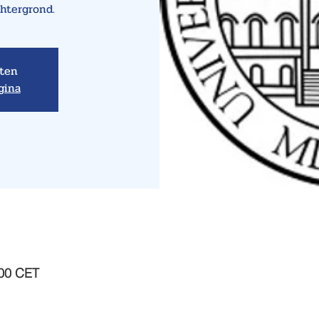
chtergrond.
oten
gina
:00 CET