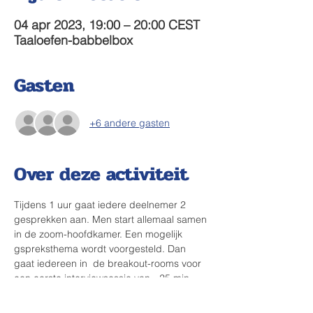
04 apr 2023, 19:00 – 20:00 CEST
Taaloefen-babbelbox
Gasten
+6 andere gasten
Over deze activiteit
Tijdens 1 uur gaat iedere deelnemer 2 
gesprekken aan. Men start allemaal samen 
in de zoom-hoofdkamer. Een mogelijk 
gspreksthema wordt voorgesteld. Dan 
gaat iedereen in  de breakout-rooms voor 
een eerste interviewsessie van ~25 min. 
Halfweg komt iedereen terug samen en 
worden de breaout-rooms opnieuw 