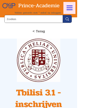
Prince-Academie
Velden gemerkt met * enkel na inloggen
< Terug
Tbilisi 3.1 -
inschrijven