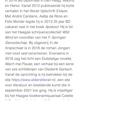
in 2014 als diplomaat in Den Haag, Madrid 
en Hanoi. Vanaf 2012 publiceerde hij korte 
verhalen in het literair tijdschrift 
Extaze.
Met André Carstens, Aaltje de Roos en 
Felix Monter legde hij in 2013 25 jaar BZ-
cabaret vast in het boek 
Apekool
. Hij is lid 
van het Haagse schrijverscollectief 
Wild 
Mind
 en voorzitter van het 
F. Springer 
Genootschap
. Bij uitgeverij 
In de 
Knipschee
r is in 2018 de roman 
Jongen 
met rood vest
 verschenen. Eveneens in 
2018 zag het licht een Duitstalige novelle, 
Mach mal Pause
, een verhaal bij een serie 
van zes schilderijen van Diederik Gerlach. 
Vanaf de oprichting is hij betrokken bij de 
site 
https://www.eldersliterair.nl/
, een site 
voor literatuur en beeldende kunst die in 
september 2021 live ging. Hij is vrijwilliger 
bij het Haagse boekenantiquariaat Colette 
& Co. (
https://colette.red/
).[bron: website 
van de auteur: 
http://www.heinvanderhoeven.nl