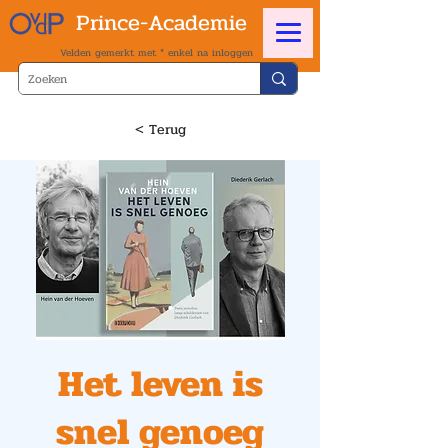
Prince-Academie
Velden gemerkt met * enkel na inloggen
< Terug
Het leven is
snel genoeg