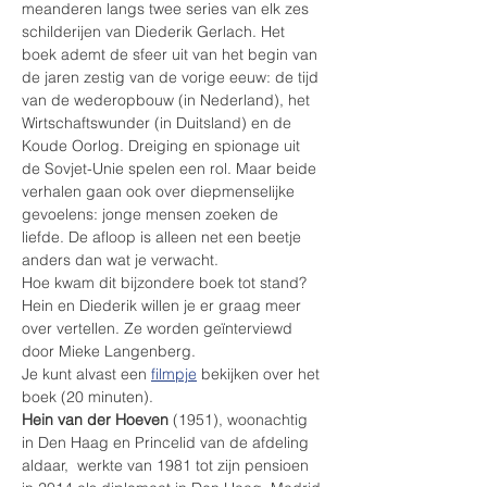
meanderen langs twee series van elk zes 
schilderijen van Diederik Gerlach. Het 
boek ademt de sfeer uit van het begin van 
de jaren zestig van de vorige eeuw: de tijd 
van de wederopbouw (in Nederland), het 
Wirtschaftswunder (in Duitsland) en de 
Koude Oorlog. Dreiging en spionage uit 
de Sovjet-Unie spelen een rol. Maar beide 
verhalen gaan ook over diepmenselijke 
gevoelens: jonge mensen zoeken de 
liefde. De afloop is alleen net een beetje 
anders dan wat je verwacht. 
Hoe kwam dit bijzondere boek tot stand? 
Hein en Diederik willen je er graag meer 
over vertellen. Ze worden geïnterviewd 
door Mieke Langenberg.
Je kunt alvast een 
filmpje
 bekijken over het 
boek (20 minuten).
Hein van der Hoeven
 (1951), woonachtig 
in Den Haag en Princelid van de afdeling 
aldaar,  werkte van 1981 tot zijn pensioen 