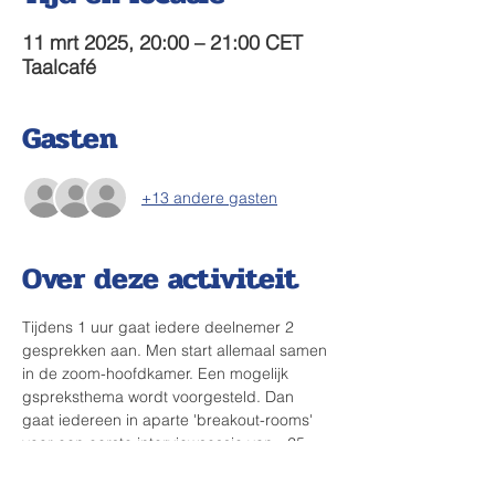
11 mrt 2025, 20:00 – 21:00 CET
Taalcafé
Gasten
+13 andere gasten
Over deze activiteit
Tijdens 1 uur gaat iedere deelnemer 2 
gesprekken aan. Men start allemaal samen 
in de zoom-hoofdkamer. Een mogelijk 
gspreksthema wordt voorgesteld. Dan 
gaat iedereen in aparte 'breakout-rooms' 
voor een eerste interviewsessie van ~25 
min. Halfweg komt iedereen terug samen 
en worden de kamers opnieuw verdeeld. 