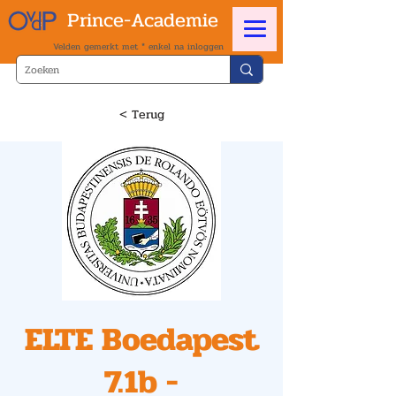
Prince-Academie
Velden gemerkt met * enkel na inloggen
< Terug
ELTE Boedapest
7.1b -