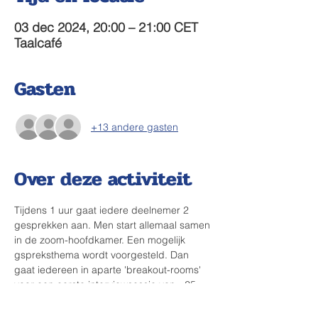
03 dec 2024, 20:00 – 21:00 CET
Taalcafé
Gasten
+13 andere gasten
Over deze activiteit
Tijdens 1 uur gaat iedere deelnemer 2 
gesprekken aan. Men start allemaal samen 
in de zoom-hoofdkamer. Een mogelijk 
gspreksthema wordt voorgesteld. Dan 
gaat iedereen in aparte 'breakout-rooms' 
voor een eerste interviewsessie van ~25 
min. Halfweg komt iedereen terug samen 
en worden de kamers opnieuw verdeeld. 