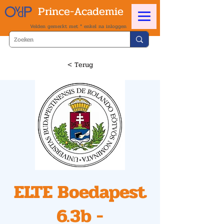
Prince-Academie
Velden gemerkt met * enkel na inloggen
< Terug
ELTE Boedapest
6.3b -