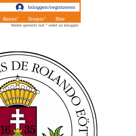
Inloggen/registreren
Nieuws*
Groepen*
Meer
Velden gemerkt met * enkel na inloggen