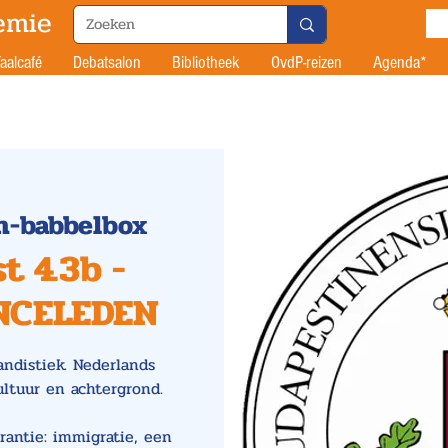
emie
aalcafé
Debatsalon
Bibliotheek
OvdP-reizen
Agenda*
n-babbelbox
t 4.3b -
INCELEDEN
andistiek. Nederlands
ultuur en achtergrond.
rantie: immigratie, een