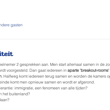
ndere gasten
iteit
eelnemer 2 gesprekken aan. Men start allemaal samen in de z
dt voorgesteld. Dan gaat iedereen in 
aparte 'breakout-rooms'
n
. Halfweg komt iedereen terug samen en worden de kamers op
 einde komt men opnieuw samen en wordt er afgerond.
lerantie: immigratie, een fenomeen van alle tijden?
in het buitenland?
daan?