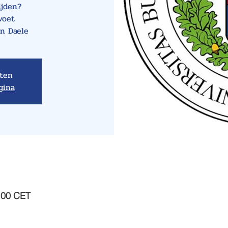
ijden?
voet
an Daele
oten
gina
:00 CET