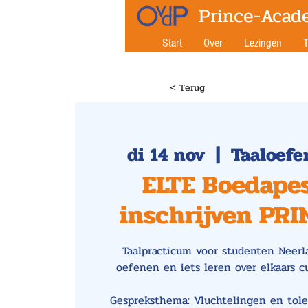
Prince-Acad
Start
Over
Lezingen
T
< Terug
di 14 nov
  |  
Taaloefe
ELTE Boedapes
inschrijven PR
Taalpracticum voor studenten Neerl
oefenen en iets leren over elkaars c
Gespreksthema: Vluchtelingen en tole