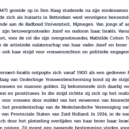
1947) groeide op in Den Haag studeerde na zijn eindexame
gde zich als huisarts in Rotterdam werd vervolgens benoemd
nde aan de Radboud Universiteit, Nijmegen. Van jongs af a
 zijn betovergrootvader Jozef en oudoom Isaac Israëls. Va
oort, voor de rol die zijn overgrootmoeder, Mathilde Cohen Te
 de artistieke nalatenschap van haar vader Jozef en broer Is
ook haar strijd voor vrouwenrechten en politieke engagem
rvaert-Israëls ontpopte zich vanaf 1900 als een gedreven f
Haag van Onderlinge Vrouwenbescherming bond zij de strij
vrouwen en mannen golden. Zij bekommerde zich daarbij vo
 en prostituees. In die strijd richtte zij zich op het reali
p voor vrouwen door middel van het verwerven van kiesrecht
st het presidentschap van de Nederlandsche Vereeniging van
 van Provinciale Staten van Zuid Holland. In 1934, in de n
zich door het plotseling overlijden van haar broer Isaac Isra
 te ruimen. Zij moest een passende bestemming vinden voor