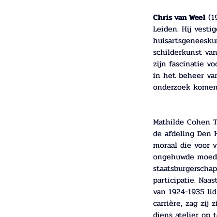
Chris van Weel
 (
Leiden. Hij vesti
huisartsgeneesku
schilderkunst van
zijn fascinatie v
in het beheer van
onderzoek komen 
Mathilde Cohen Te
de afdeling Den 
moraal die voor 
ongehuwde moeders
staatsburgerscha
participatie. Naa
van 1924-1935 lid
carrière, zag zij 
diens atelier op