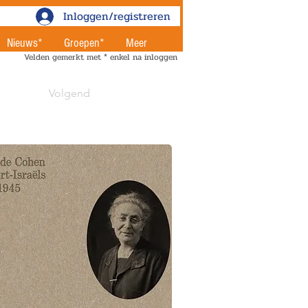
Inloggen/registreren
Nieuws*
Groepen*
Meer
Velden gemerkt met * enkel na inloggen
Volgend