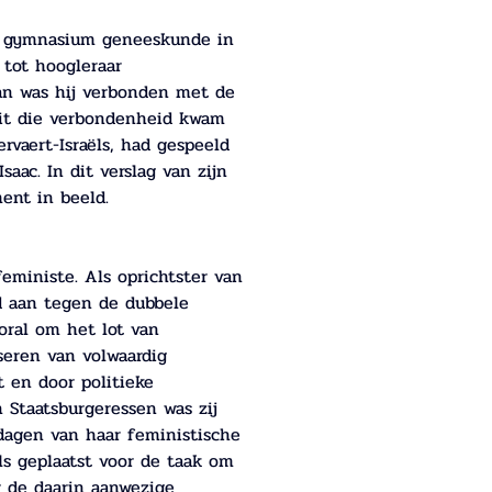
n gymnasium geneeskunde in 
 tot hoogleraar 
an was hij verbonden met de 
nuit die verbondenheid kwam 
rvaert-Israëls, had gespeeld 
aac. In dit verslag van zijn 
ent in beeld.
eministe. Als oprichtster van 
d aan tegen de dubbele 
oral om het lot van 
seren van volwaardig 
 en door politieke 
 Staatsburgeressen was zij 
adagen van haar feministische 
els geplaatst voor de taak om 
 de daarin aanwezige 