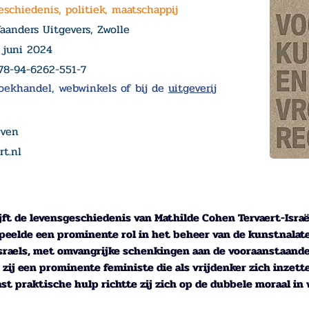
eschiedenis, politiek, maatschappij
aanders Uitgevers, Zwolle
 juni 2024
78-94-6262-551-7
oekhandel, webwinkels of bij de
uitgeverij
even
rt.nl
ft de levensgeschiedenis van Mathilde Cohen Tervaert-Israël
j speelde een prominente rol in het beheer van de kunstnala
 Israels, met omvangrijke schenkingen aan de vooraanstaand
s zij een prominente feministe die als vrijdenker zich inze
st praktische hulp richtte zij zich op de dubbele moraal in 