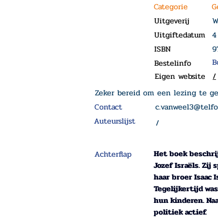
Categorie
G
Uitgeverij
W
Uitgiftedatum
4
ISBN
9
B
Bestelinfo
Eigen website
/
Zeker bereid om een lezing te g
Contact
c.vanweel3@telfo
Auteurslijst
/
Het boek beschrij
Achterflap
Jozef Israëls. Zi
haar broer Isaac
Tegelijkertijd wa
hun kinderen. Naa
politiek actief.