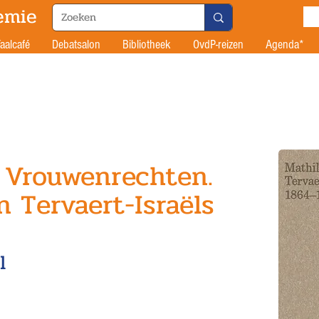
emie
aalcafé
Debatsalon
Bibliotheek
OvdP-reizen
Agenda*
 Vrouwenrechten.
 Tervaert-Israëls
l