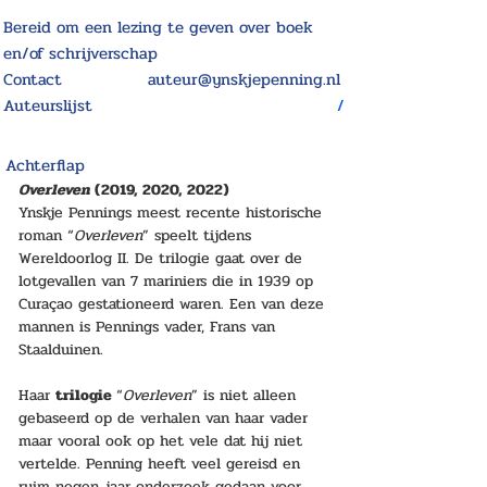
Bereid om een lezing te geven over boek
en/of schrijverschap
Contact
auteur@ynskjepenning.nl
Auteurslijst
/
Achterflap
Overleven 
(2019, 2020, 2022)
Ynskje Pennings meest recente historische 
roman “
Overleven
” speelt tijdens 
Wereldoorlog II. De trilogie gaat over de 
lotgevallen van 7 mariniers die in 1939 op 
Curaçao gestationeerd waren. Een van deze 
mannen is Pennings vader, Frans van 
Staalduinen.
Haar 
trilogie 
“
Overleven
” is niet alleen 
gebaseerd op de verhalen van haar vader 
maar vooral ook op het vele dat hij niet 
vertelde. Penning heeft veel gereisd en 
ruim negen jaar onderzoek gedaan voor 