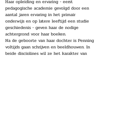
Haar opleiding en ervaring - eerst 
pedagogische academie gevolgd door een 
aantal jaren ervaring in het primair 
onderwijs en op latere leeftijd een studie 
geschiedenis - geven haar de nodige 
achtergrond voor haar boeken.
Na de geboorte van haar dochter is Penning 
voltijds gaan schrijven en beeldhouwen. In 
beide disciplines wil ze het karakter van 
haar personages zo goed mogelijk 
uitbeelden; niet alleen hun goede kanten 
maar ook hun zwakheden.
Ynskje Penning stelde haar trilogie voor in 
het debatsalon ‘
Auteurs uit eigen rangen
’ op 
30 sept 2024. Van deze lezing is ook een 
video beschikbaar. Zie 
terugblik.
[bron:
Prince-Academie debatsalon
en