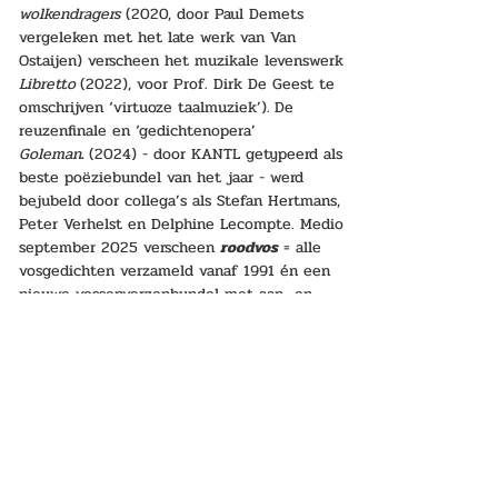
wolkendragers
 (2020, door Paul Demets 
vergeleken met het late werk van Van 
Ostaijen) verscheen het muzikale levenswerk 
Libretto
(2022), voor Prof. Dirk De Geest te 
omschrijven ‘virtuoze taalmuziek’).
De 
reuzenfinale en ‘gedichtenopera’ 
Goleman
.
 (2024) - door KANTL getypeerd als 
beste poëziebundel van het jaar - werd 
bejubeld door collega’s als Stefan Hertmans, 
Peter Verhelst en Delphine Lecompte. Medio 
september 2025 verscheen 
roodvos
 = alle 
vosgedichten verzameld vanaf 1991 én een 
nieuwe vossenverzenbundel met aan- en 
ingrijpende pen- en aantekeningen van zijn 
muze/privé-redactrice 
Noëlla Elpers.
www.facebook.com/peterholvoethanssen
Over zijn vorige dichtbundel 
Goleman
, een 
g
edichtenopera over de laatste reus, die
 de 
beschuldigingen van machtswellust en 
controlezucht beu is. 