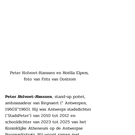
Peter Holvoet-Hanssen en Noëlla Elpers, 
foto van Frits van Oostrom
Peter 
H
olvoet-
H
anssen
, stand-up poëet, 
amb
r
assadeur van Reynaert (° Antwerpen, 
1960)(°1960). Hij was Antwerps stadsdichter 
(‘StadsPeter’) van 2010 tot 2012 en 
schooldichter van 2023 tot 2025 van het 
Koninklijke Atheneum op de Antwerpse 
Rooseveltplaats. Hij woont samen met 