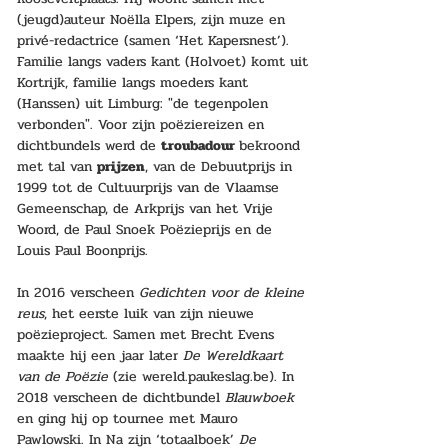
(jeugd)auteur Noëlla Elpers, zijn muze en 
privé-redactrice (samen ‘Het Kapersnest’). 
Familie langs vaders kant (Holvoet) komt uit 
Kortrijk, familie langs moeders kant 
(Hanssen) uit Limburg: "de tegenpolen 
verbonden". Voor zijn poëziereizen en 
dichtbundels werd de 
troubadour 
bekroond 
met tal van 
prijzen
, van de Debuutprijs in 
1999 tot de Cultuurprijs van de Vlaamse 
Gemeenschap, de Arkprijs van het Vrije 
Woord, de Paul Snoek Poëzieprijs en de 
Louis Paul Boonprijs.
In 2016 verscheen 
Gedichten voor de kleine 
reus
, het eerste luik van zijn nieuwe 
poëzieproject. Samen met Brecht Evens 
maakte hij een jaar later 
De Wereldkaart 
van de Poëzie
 (zie wereld.paukeslag.be). In 
2018 verscheen de dichtbundel 
Blauwboek
en ging hij op tournee met Mauro 
Pawlowski. In Na zijn ‘totaalboek’ 
De 