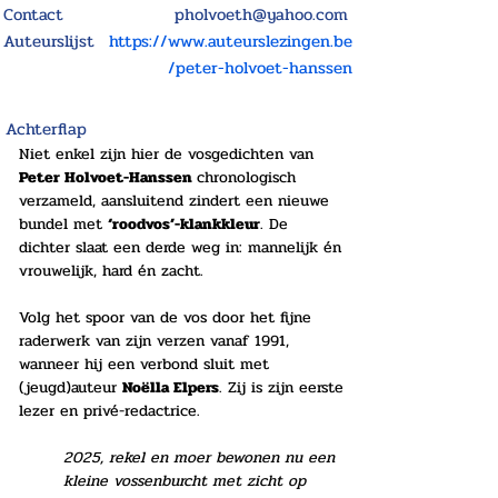
Contact
pholvoeth@yahoo.com
Auteurslijst
https://www.auteurslezingen.be
/peter-holvoet-hanssen
Achterflap
Niet enkel zijn hier de vosgedichten van 
Peter Holvoet-Hanssen 
chronologisch 
verzameld, aansluitend zindert een nieuwe 
bundel met 
‘roodvos’-klankkleur
. De 
dichter slaat een derde weg in: mannelijk én 
vrouwelijk, hard én zacht.
Volg het spoor van de vos door het fijne 
raderwerk van zijn verzen vanaf 1991, 
wanneer hij een verbond sluit met 
(jeugd)auteur 
Noëlla Elpers
. Zij is zijn eerste 
lezer en privé-redactrice.
2025, rekel en moer bewonen nu een 
kleine vossenburcht met zicht op 