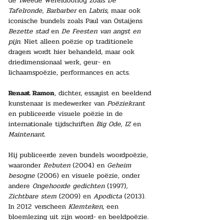
de Tweede Wereldoorlog zoals 
De 
Tafelronde
, 
Barbarber
 en 
Labris
, maar ook 
iconische bundels zoals Paul van Ostaijens 
Bezette stad
 en 
De Feesten van angst en 
pijn
. Niet alleen poëzie op traditionele 
dragers wordt hier behandeld, maar ook 
driedimensionaal werk, geur- en 
lichaamspoëzie, performances en acts.
Renaat Ramon
, dichter, essayist en beeldend 
kunstenaar is medewerker van 
Poëziekrant
en publiceerde visuele poëzie in de 
internationale tijdschriften 
Big Ode
, 
IZ
 en 
Maintenant
.
Hij publiceerde zeven bundels woordpoëzie, 
waaronder 
Rebuten
 (2004) en 
Geheim 
besogne
 (2006) en visuele poëzie, onder 
andere 
Ongehoorde gedichten
 (1997), 
Zichtbare stem
 (2009) en 
Apodicta
 (2013). 
In 2012 verscheen 
Klemteken
, een 
bloemlezing uit zijn woord- en beeldpoëzie. 