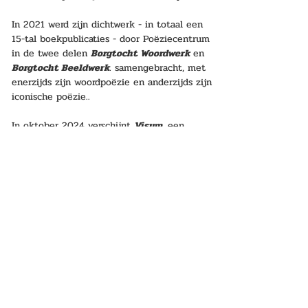
In 2021 werd zijn dichtwerk - in totaal een 
15-tal boekpublicaties - door Poëziecentrum 
in de twee delen 
Borgtocht Woordwerk
 en 
Borgtocht Beeldwerk
. 
samengebracht, met 
enerzijds zijn woordpoëzie en anderzijds zijn 
iconische poëzie.. 
In oktober 2024 verschijnt
Visum
, 
een 
gedichtenbundel waar en beeld 
samenkomen, 28 artefacten of typografische 
fenomenen en werk van beeldend 
kunstenaars die door Ramon van een 
poëtische pendant voorzien worden.
Meer informatie over zijn woord- en 
beeldwerk is te vinden op zijn 
eigen 
website
, de website van 
PoëzieCentrum
 en 
van 
Paukeslag
.
[bron:
PoëzieCentrum Gent
]