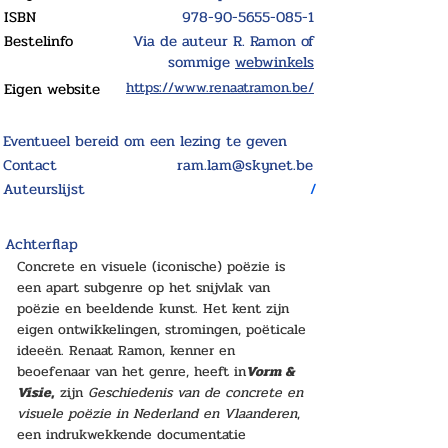
ISBN
978-90-5655-085-1
Bestelinfo
Via de auteur R. Ramon of
sommige
webwinkels
Eigen website
https://www.renaatramon.be/
Eventueel bereid om een lezing te geven
Contact
ram.lam@skynet.be
Auteurslijst
/
Achterflap
Concrete en visuele (iconische) poëzie is 
een apart subgenre op het snijvlak van 
poëzie en beeldende kunst. Het kent zijn 
eigen ontwikkelingen, stromingen, poëticale 
ideeën. Renaat Ramon, kenner en 
beoefenaar van het genre, heeft in
Vorm & 
Visie
,
 zijn 
Geschiedenis van de concrete en 
visuele poëzie in Nederland en Vlaanderen
, 
een indrukwekkende documentatie 